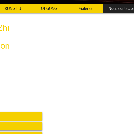
KUNG FU
QI GONG
Galerie
Nous contacte
Zhi
gon
nan