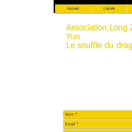
Accueil
L'école
Association Long 
Yun
Le souffle du dra
Contact
​Alain GRAZIUTTI
33113 Saint léger de Balson
1 Rue Eugene Buhan 33170 Gradig
Par téléphone :
06 74 45 58 67
Par Mail :
saolim33
@gmail.com
Nous écrire