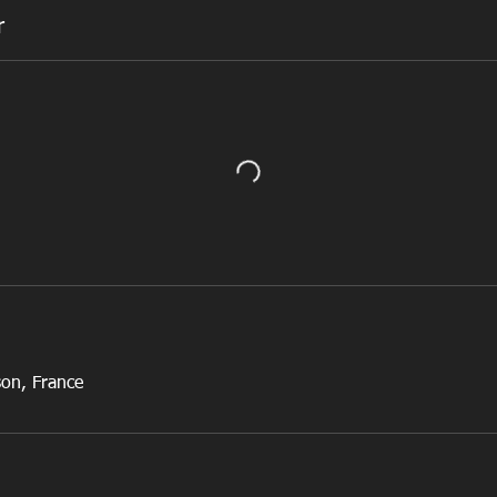
r
son, France