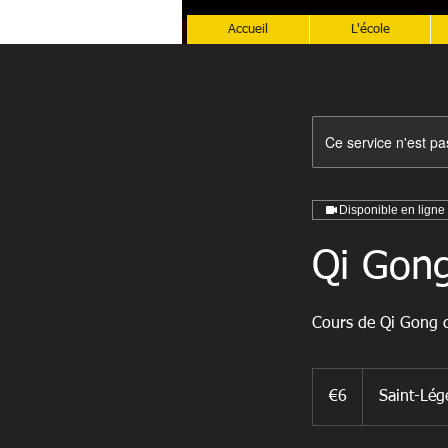
Accueil
L'école
Ce service n'est pa
Disponible en ligne
Qi Gon
Cours de Qi Gong co
6
euros
€6
Saint-Lég