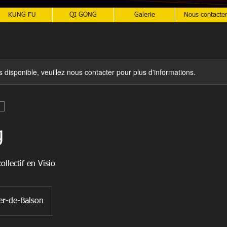
KUNG FU
QI GONG
Galerie
Nous contacte
s disponible, veuillez nous contacter pour plus d'informations.
g
llectif en Visio
er-de-Balson